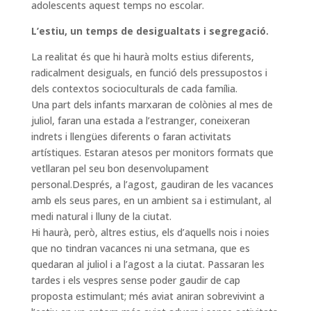
adolescents aquest temps no escolar.
L’estiu, un temps de desigualtats i segregació.
La realitat és que hi haurà molts estius diferents,
radicalment desiguals, en funció dels pressupostos i
dels contextos socioculturals de cada família.
Una part dels infants marxaran de colònies al mes de
juliol, faran una estada a l’estranger, coneixeran
indrets i llengües diferents o faran activitats
artístiques. Estaran atesos per monitors formats que
vetllaran pel seu bon desenvolupament
personal.Després, a l’agost, gaudiran de les vacances
amb els seus pares, en un ambient sa i estimulant, al
medi natural i lluny de la ciutat.
Hi haurà, però, altres estius, els d’aquells nois i noies
que no tindran vacances ni una setmana, que es
quedaran al juliol i a l’agost a la ciutat. Passaran les
tardes i els vespres sense poder gaudir de cap
proposta estimulant; més aviat aniran sobrevivint a