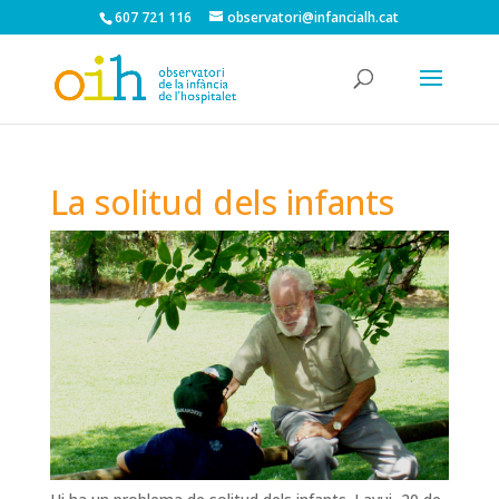
607 721 116
observatori@infancialh.cat
La solitud dels infants