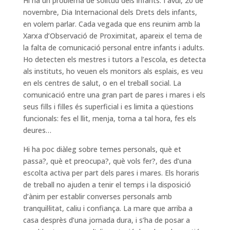
Hi ha un problema de solitud dels infants. I avui, 20 de
novembre, Dia Internacional dels Drets dels infants,
en volem parlar. Cada vegada que ens reunim amb la
Xarxa d’Observació de Proximitat, apareix el tema de
la falta de comunicació personal entre infants i adults.
Ho detecten els mestres i tutors a l’escola, es detecta
als instituts, ho veuen els monitors als esplais, es veu
en els centres de salut, o en el treball social. La
comunicació entre una gran part de pares i mares i els
seus fills i filles és superficial i es limita a qüestions
funcionals: fes el llit, menja, torna a tal hora, fes els
deures…
Hi ha poc diàleg sobre temes personals, què et
passa?, què et preocupa?, què vols fer?, des d’una
escolta activa per part dels pares i mares. Els horaris
de treball no ajuden a tenir el temps i la disposició
d’ànim per establir converses personals amb
tranquil·litat, caliu i confiança. La mare que arriba a
casa desprès d’una jornada dura, i s’ha de posar a