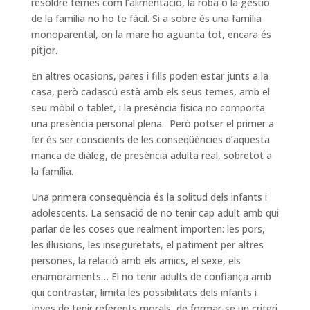
resoldre temes com l’alimentació, la roba o la gestió
de la família no ho te fàcil. Si a sobre és una família
monoparental, on la mare ho aguanta tot, encara és
pitjor.
En altres ocasions, pares i fills poden estar junts a la
casa, però cadascú està amb els seus temes, amb el
seu mòbil o tablet, i la presència física no comporta
una presència personal plena. Però potser el primer a
fer és ser conscients de les conseqüències d’aquesta
manca de diàleg, de presència adulta real, sobretot a
la família.
Una primera conseqüència és la solitud dels infants i
adolescents. La sensació de no tenir cap adult amb qui
parlar de les coses que realment importen: les pors,
les il·lusions, les inseguretats, el patiment per altres
persones, la relació amb els amics, el sexe, els
enamoraments… El no tenir adults de confiança amb
qui contrastar, limita les possibilitats dels infants i
joves de tenir referents morals, de formar-se un criteri