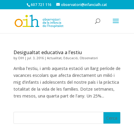
607 721 116
observatori@infancialh.cat
Desigualtat educativa a l’estiu
by
OIH
|
jul. 3, 2016
|
Actualitat
,
Educació
,
Observatori
Arriba l’estiu, i amb aquesta estació un llarg període de
vacances escolars que afecta directament un milió i
mig d’infants i adolescents del nostre país i la pràctica
totalitat de la vida de les famílies. Dotze setmanes,
tres mesos, una quarta part de l’any. Un 25%...