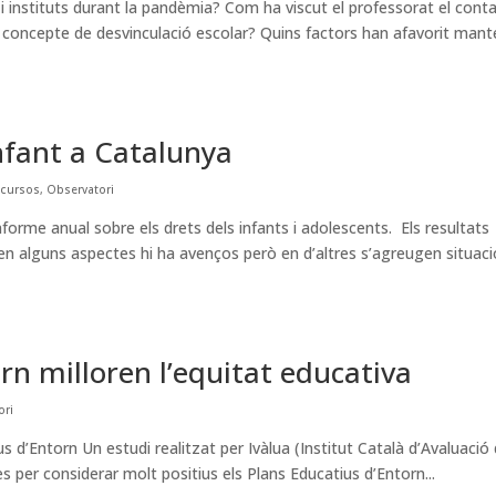
s i instituts durant la pandèmia? Com ha viscut el professorat el cont
 concepte de desvinculació escolar? Quins factors han afavorit mant
nfant a Catalunya
ecursos
,
Observatori
nforme anual sobre els drets dels infants i adolescents. Els resultats
en alguns aspectes hi ha avenços però en d’altres s’agreugen situaci
rn milloren l’equitat educativa
ori
us d’Entorn Un estudi realitzat per Ivàlua (Institut Català d’Avaluació
s per considerar molt positius els Plans Educatius d’Entorn...