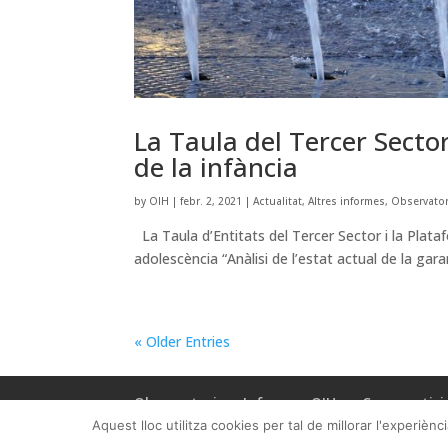
La Taula del Tercer Sector
de la infància
by
OIH
|
febr. 2, 2021
|
Actualitat
,
Altres informes
,
Observator
La Taula d’Entitats del Tercer Sector i la Plata
adolescència “Anàlisi de l’estat actual de la gar
« Older Entries
Observatori
Informes OIH
Com partici
Aquest lloc utilitza cookies per tal de millorar l'experiè