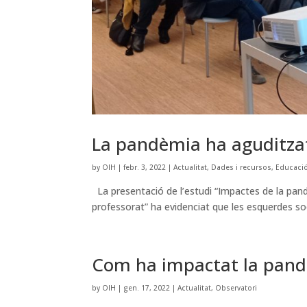
La pandèmia ha aguditzat 
by
OIH
|
febr. 3, 2022
|
Actualitat
,
Dades i recursos
,
Educaci
La presentació de l’estudi “Impactes de la pand
professorat” ha evidenciat que les esquerdes soc
Com ha impactat la pandè
by
OIH
|
gen. 17, 2022
|
Actualitat
,
Observatori