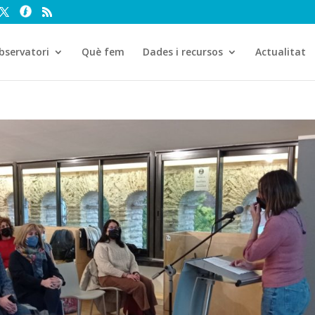
bservatori
Què fem
Dades i recursos
Actualitat