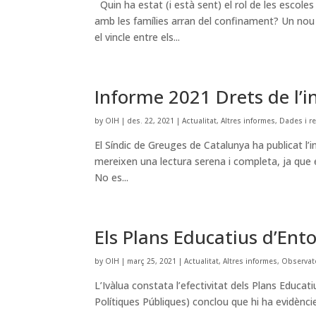
Quin ha estat (i està sent) el rol de les escole
amb les famílies arran del confinament? Un nou
el vincle entre els...
Informe 2021 Drets de l’i
by
OIH
|
des. 22, 2021
|
Actualitat
,
Altres informes
,
Dades i r
El Síndic de Greuges de Catalunya ha publicat l’i
mereixen una lectura serena i completa, ja que 
No es...
Els Plans Educatius d’Ento
by
OIH
|
març 25, 2021
|
Actualitat
,
Altres informes
,
Observat
L’Ivàlua constata l’efectivitat dels Plans Educati
Polítiques Públiques) conclou que hi ha evidèncie