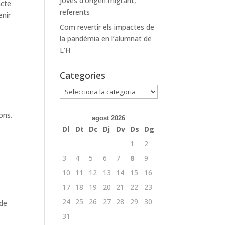
Joves d’origen migrant,
acte
referents
enir
Com revertir els impactes de
la pandèmia en l’alumnat de
L’H
Categories
Categories
ons.
agost 2026
Dl
Dt
Dc
Dj
Dv
Ds
Dg
1
2
3
4
5
6
7
8
9
10
11
12
13
14
15
16
17
18
19
20
21
22
23
24
25
26
27
28
29
30
 de
31