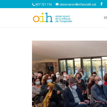
607 721 116
observatori@infancialh.cat
O