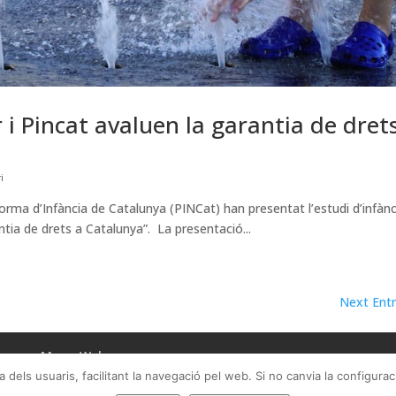
 i Pincat avaluen la garantia de dret
i
forma d’Infància de Catalunya (PINCat) han presentat l’estudi d’infànc
antia de drets a Catalunya”. La presentació...
Next Entr
par
Mapa Web
ncia dels usuaris, facilitant la navegació pel web. Si no canvia la config