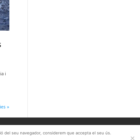
s
ia i
ies »
uració del seu navegador, considerem que accepta el seu ús.