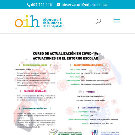
607 721 116
observatori@infancialh.cat