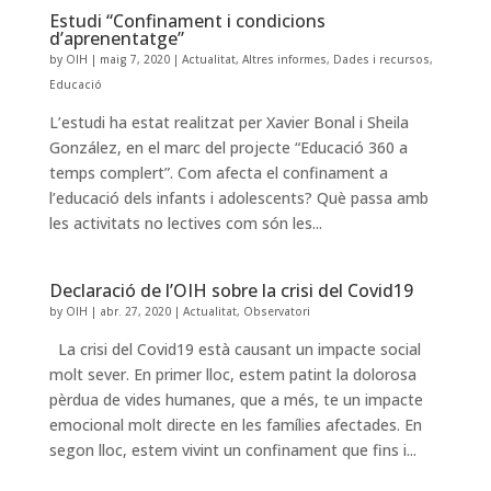
Estudi “Confinament i condicions
d’aprenentatge”
by
OIH
|
maig 7, 2020
|
Actualitat
,
Altres informes
,
Dades i recursos
,
Educació
L’estudi ha estat realitzat per Xavier Bonal i Sheila
González, en el marc del projecte “Educació 360 a
temps complert”. Com afecta el confinament a
l’educació dels infants i adolescents? Què passa amb
les activitats no lectives com són les...
Declaració de l’OIH sobre la crisi del Covid19
by
OIH
|
abr. 27, 2020
|
Actualitat
,
Observatori
La crisi del Covid19 està causant un impacte social
molt sever. En primer lloc, estem patint la dolorosa
pèrdua de vides humanes, que a més, te un impacte
emocional molt directe en les famílies afectades. En
segon lloc, estem vivint un confinament que fins i...