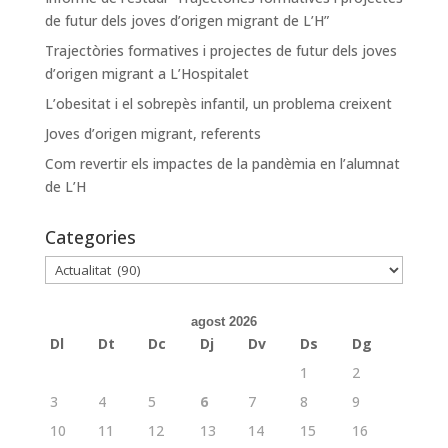
de futur dels joves d’origen migrant de L’H”
Trajectòries formatives i projectes de futur dels joves
d’origen migrant a L’Hospitalet
L’obesitat i el sobrepès infantil, un problema creixent
Joves d’origen migrant, referents
Com revertir els impactes de la pandèmia en l’alumnat
de L’H
Categories
Categories
agost 2026
Dl
Dt
Dc
Dj
Dv
Ds
Dg
1
2
3
4
5
6
7
8
9
10
11
12
13
14
15
16