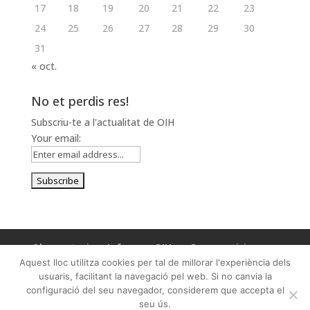
17
18
19
20
21
22
23
24
25
26
27
28
29
30
31
« oct.
No et perdis res!
Subscriu-te a l'actualitat de OIH
Your email:
Observatori
Informes OIH
Com participar
Aquest lloc utilitza cookies per tal de millorar l'experiència dels
Mapa Web
usuaris, facilitant la navegació pel web. Si no canvia la
configuració del seu navegador, considerem que accepta el
seu ús.