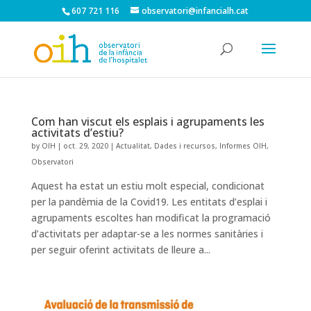
607 721 116
observatori@infancialh.cat
Com han viscut els esplais i agrupaments les
activitats d’estiu?
by
OIH
|
oct. 29, 2020
|
Actualitat
,
Dades i recursos
,
Informes OIH
,
Observatori
Aquest ha estat un estiu molt especial, condicionat
per la pandèmia de la Covid19. Les entitats d’esplai i
agrupaments escoltes han modificat la programació
d’activitats per adaptar-se a les normes sanitàries i
per seguir oferint activitats de lleure a...